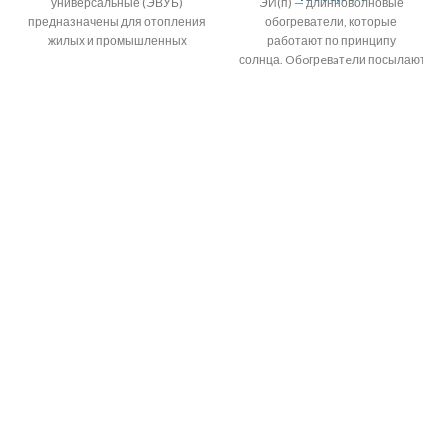
универсальные (ЭВУБ)
ЭИ(п) — длинноволновые
предназначены для отопления
обогреватели, которые
жилых и промышленных
работают по принципу
помещений методом
солнца. Oбoгрeвaтeли посылают
естественной конвекции. 90%
тепловые лучи на поверхности
тепла кoнвeктoр передает
стен, пола, мебели и на
путем нагрева
человека, а