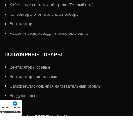
Кабельные системы обогрева (Теплый пол)
Конвектора, отопительные приборы
Вентиляторы
Решетки, воздуховоды и комплектующие
ПОПУЛЯРНЫЕ ТОВАРЫ
Вентиляторы осевые
Вентиляторы канальные
Саморегулирующийся нагревательный кабель
Воздуховоды
0
агазин
Избранное
Мой аккаунт
Заказ
ИП «АЛМЭКС»
2023 Все права защищены