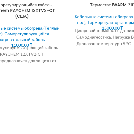
орегулирующийся кабель
Термостат IWARM 71
hem RAYCHEM 12ХTV2-CT
(США)
Кабельные системы обогрева
пол)
,
Терморегуляторы, тер
ые системы обогрева (Теплый
25000,00
₸
Цифровой термостат с датчик
л)
,
Саморегулирующийся
Самодиагностика. Нагрузка В
нагревательный кабель
Диапазон температур +5 °C –
11000,00
₸
гулируемый греющий кабель
RAYCHEM 12ХTV2-CT
предназначен для защиты от
ния объектов не подвергаемых
опарке. Греющие кабели
льного типа применяются для
защиты