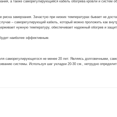
ания, а также саморегулирующийся кабель обогрева кровли и систем об
не риска замерзания. Зачастую при низких температурах бывает не дост
случае – саморегулирующий кабель, который можно проложить как внутр
рживает нужную температуру, обеспечивает надежный обогрев и защиту
 будет наиболее эффективным.
еля саморегулирующегося не менее 20 лет. Являясь долговечными, са
иванию системы. Используя шаг укладки 20-30 см., нетрудно определит