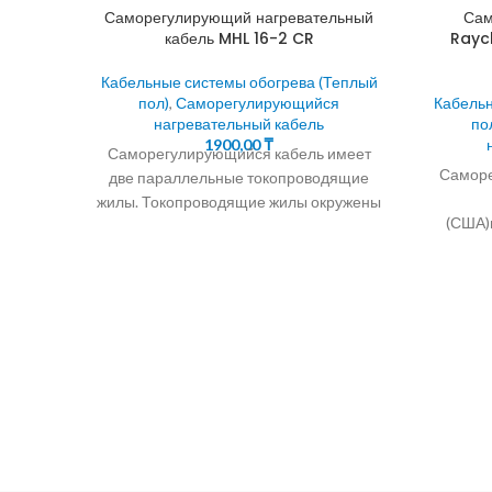
Саморегулирующий нагревательный
Сам
кабель MHL 16-2 CR
Rayc
Кабельные системы обогрева (Теплый
пол)
,
Саморегулирующийся
Кабельн
нагревательный кабель
по
1900,00
₸
Саморегулирующийся кабель имеет
Саморе
две параллельные токопроводящие
жилы. Токопроводящие жилы окружены
(США)
саморегулирующейся
замерза
полупроводниковой матрицей.
пр
24.30.40Вт/М Саморегулирующийся
паралле
кабель для обогрева водостоков и