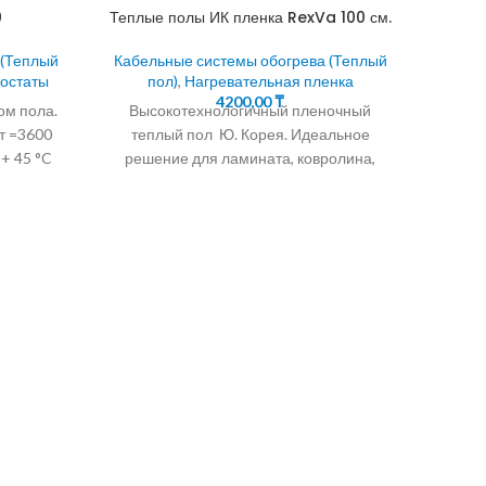
0
Теплые полы ИК пленка RexVa 100 см.
 (Теплый
Кабельные системы обогрева (Теплый
мостаты
пол)
,
Нагревательная пленка
4200,00
₸
ом пола.
Высокотехнологичный пленочный
т =3600
теплый пол Ю. Корея. Идеальное
+ 45 °C
решение для ламината, ковролина,
линолеума Теплый пол за два часа
сам
Инфракрасный теплый пол
Параллельная
Кабел
17КС
гре
ведущ
"С
техно