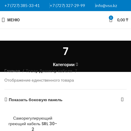
+7 (727) 385-33-41
+7 (727) 327-29-99
info@vso.kz
0
МЕНЮ
0,00
₸
7
Категории
Главная
Товар Диаметр кабеля
7
Отображение единственного товара
Показать боковую панель
Саморегулирующий
греющий кабель SRL 30-
2