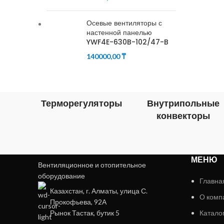
Осевые вентиляторы с
настенной панелью
YWF4E-630B-102/47-B
140000,00
₸
Терморегуляторы
Внутрипольные
конвекторы
МЕНЮ
Вентиляционное и отопительное
оборудование
Главна
Казахстан, г. Алматы, улица С.
О комп
Прокофьева, 92А
Рынок Тастак, бутик 5
Катало