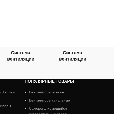
Система
Система
вентиляции
вентиляции
в
ПОПУЛЯРНЫЕ ТОВАРЫ
а (Теплый
Вентиляторы осевые
Вентиляторы канальные
риборы
Саморегулирующийся
нагревательный кабель