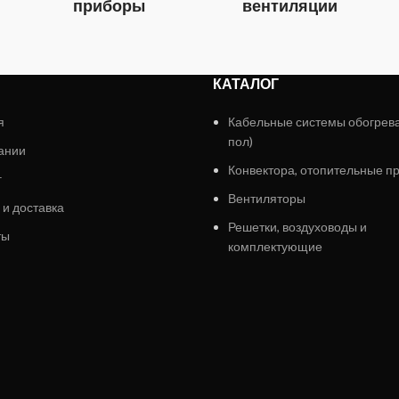
приборы
вентиляции
КАТАЛОГ
я
Кабельные системы обогрев
пол)
ании
Конвектора, отопительные п
г
Вентиляторы
 и доставка
Решетки, воздуховоды и
ты
комплектующие