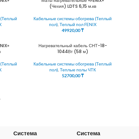
NIX»
Маты нагревательные «FENIX»
(Чехия) LDTS 6,15 м.кв
 (Теплый
Кабельные системы обогрева (Теплый
X
пол)
,
Теплый пол FENIX
49920,00
₸
NIX»
Нагревательный кабель СНТ-18-
в
1044Вт (58 м)
 (Теплый
Кабельные системы обогрева (Теплый
X
пол)
,
Теплые полы ЧТК
52700,00
₸
→
Система
Система