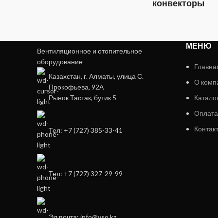
конвекторы
МЕНЮ
Вентиляционное и отопительное
оборудование
Главна
Казахстан, г. Алматы, улица С.
О комп
Прокофьева, 92А
Рынок Тастак, бутик 5
Катало
Оплата
Контак
Тел: +7 (727) 385-33-41
Тел: +7 (727) 327-29-99
Эл.почта: info@vso.kz