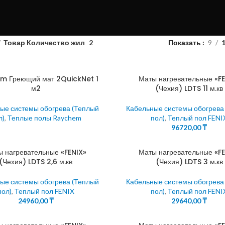
Товар Количество жил
2
Показать
9
m Греющий мат 2QuickNet 1
Маты нагревательные «FE
м2
(Чехия) LDTS 11 м.кв
ые системы обогрева (Теплый
Кабельные системы обогрева
л)
,
Теплые полы Raychem
пол)
,
Теплый пол FENI
96720,00
₸
ы нагревательные «FENIX»
Маты нагревательные «FE
(Чехия) LDTS 2,6 м.кв
(Чехия) LDTS 3 м.кв
ые системы обогрева (Теплый
Кабельные системы обогрева
пол)
,
Теплый пол FENIX
пол)
,
Теплый пол FENI
24960,00
₸
29640,00
₸