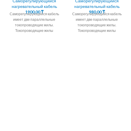
Саморегулирующийся
Саморегулирующийся
нагревательный кабель
нагревательный кабель
1900,00
₸
980,00
₸
Саморегулирующийся кабель
Саморегулирующийся кабель
имеет две параллельные
имеет две параллельные
токопроводящие жилы.
токопроводящие жилы.
Токопроводящие жилы
Токопроводящие жилы
окружены саморегулирующейся
окружены саморегулирующейся
полупроводниковой матрицей.
полупроводниковой матрицей.
24.30.40Вт/М
Алмэкс предлагает кабель
Саморегулирующийся
саморегулирующийся
кабель для обогрева водостоков
подогревающий корейских
и