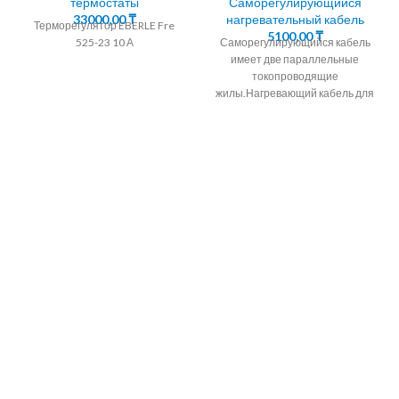
термостаты
Саморегулирующийся
33000,00
₸
нагревательный кабель
Терморегулятор EBERLE Fre
5100,00
₸
525-23 10 А
Саморегулирующийся кабель
имеет две параллельные
токопроводящие
жилы.Нагревающий кабель для
удаления льда и снега
Саморегулирующийся
кабель для обогрева водостоков
и ливневок