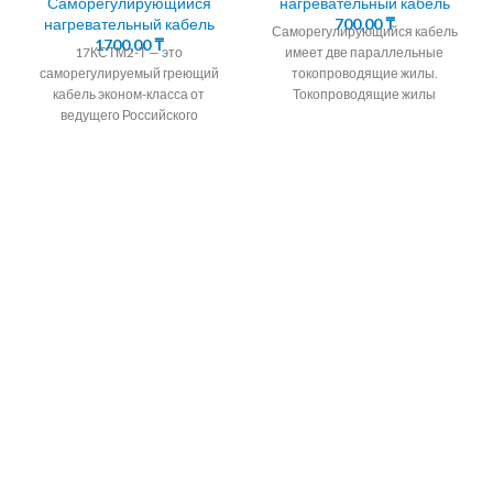
Саморегулирующийся
нагревательный кабель
нагревательный кабель
700,00
₸
Саморегулирующийся кабель
1700,00
₸
17КСТМ2-Т — это
имеет две параллельные
саморегулируемый греющий
токопроводящие жилы.
кабель эконом-класса от
Токопроводящие жилы
ведущего Российского
окружены саморегулирующейся
производителя "ССТ"
полупроводниковой матрицей.
(Специальные системы и
Алмэкс предлагает кабель
технологии). Производителю
саморегулирующийся
удалось существенно снизить
подогревающий корейских