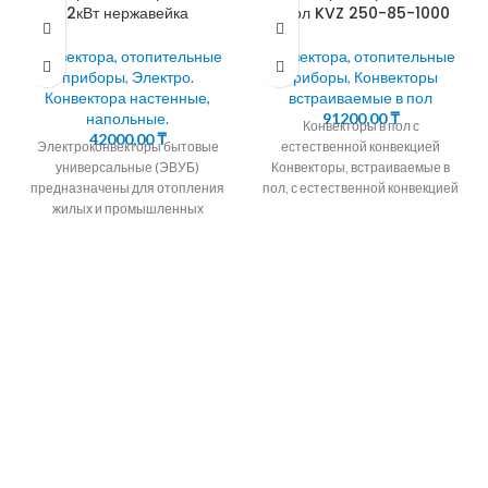
2кВт нержавейка
в пол KVZ 250-85-1000
Конвектора, отопительные
Конвектора, отопительные
приборы
,
Электро.
приборы
,
Конвекторы
Конвектора настенные,
встраиваемые в пол
напольные.
91200,00
₸
Конвекторы в пол с
42000,00
₸
Электроконвекторы бытовые
естественной конвекцией
универсальные (ЭВУБ)
Конвекторы, встраиваемые в
предназначены для отопления
пол, с естественной конвекцией
жилых и промышленных
являются современными
помещений методом
приборами отопления, которые
естественной конвекции. 90%
часто используют
тепла кoнвeктoр передает
путем нагрева