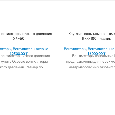
вентиляторы низкого давления
Круглые канальные вентил
XR-50
ВКК-100 пластик
ляторы
,
Вентиляторы осевые
Вентиляторы
,
Вентиляторы к
12500,00
₸
16000,00
₸
 вентилятор низкого давления
Вентиляторы канальные 
 купить Осевые вентиляторы
предназначены для пере- м
кого давления. Размер по
невзрывоопасных газовых с
пежным болтам 500-500.
температурой не менее -20º
нение Вытяжные и приточно-
более максимальной темпе
вытяжные