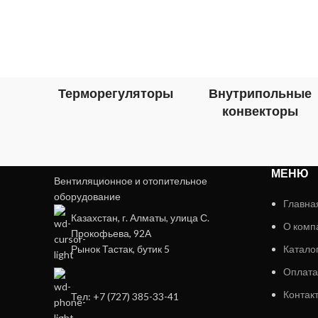
Терморегуляторы
Внутрипольные
конвекторы
МЕНЮ
Вентиляционное и отопительное
оборудование
Главна
Казахстан, г. Алматы, улица С.
О комп
Прокофьева, 92А
Рынок Тастак, бутик 5
Катало
Оплата
Контак
Тел: +7 (727) 385-33-41