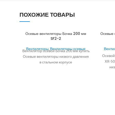
ПОХОЖИЕ ТОВАРЫ
Осевые вентиляторы Бочка 200 мм
Осевые 
SF2-2
Вентиляторы
,
Вентиляторы осевые
Венти
Вентилятор осевой Бочка 200 мм купить
Осевой
Осевые вентиляторы низкого давления
XR-50
в стальном корпусе
низ
производительностью до 22800 м3/ч
кре
для установки в
Приме