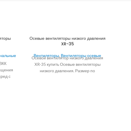
яторы
Осевые вентиляторы низкого давления
XR-35
анальные
Вентиляторы
,
Вентиляторы осевые
Осевой вентилятор низкого давления
ВКК
XR-35 купить Осевые вентиляторы
ещения
низкого давления. Размер по
ред с
крепежным болтам 350-350.
С и не
Применение Вытяжные и приточно-
ратуры
вытяжные
в
всасы
корпу
на оси
ри