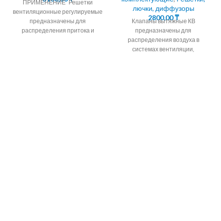
ПРИМЕНЕНИЕ Решетки
лючки, диффузоры
вентиляционные регулируемые
2800,00
₸
предназначены для
Клапаны вытяжные КВ
распределения притока и
предназначены для
вытяжки воздуха в системах
распределения воздуха в
вентиляции,
системах вентиляции,
кондиционирования и
кондиционирования и
воздушного отопления
воздушного отопления
помещений
помещений любых типов жилых
квартир, офисов,