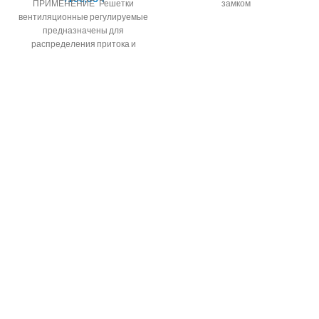
ПРИМЕНЕНИЕ Решетки
замком
вентиляционные регулируемые
предназначены для
распределения притока и
вытяжки воздуха в системах
вентиляции,
кондиционирования и
воздушного отопления
помещений