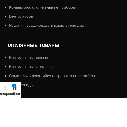
Конвектора, отопительные приборы
Вентиляторы
Решетки, воздуховоды и комплектующие
ПОПУЛЯРНЫЕ ТОВАРЫ
Вентиляторы осевые
Вентиляторы канальные
Саморегулирующийся нагревательный кабель
Воздуховоды
0
агазин
Избранное
Мой аккаунт
Заказ
ИП «АЛМЭКС»
2023 Все права защищены