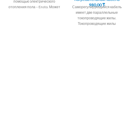
помощью электрического
980,00
₸
отопления пола – Ensto. Может
Саморегулирующийся кабель
применяться как основное
имеет две параллельные
отопление, а так
токопроводящие жилы.
Токопроводящие жилы
окружены саморегулирующейся
полупроводниковой матрицей.
Алмэкс предлагает кабель
саморегулирующийся
подогревающий корейских