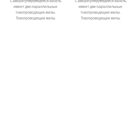
Саморегулирующийся кабель
Саморегулирующийся кабель
имеет две параллельные
имеет две параллельные
токопроводящие жилы.
токопроводящие жилы.
Токопроводящие жилы
Токопроводящие жилы
окружены саморегулирующейся
окружены саморегулирующейся
полупроводниковой матрицей.
полупроводниковой матрицей.
24.30.40Вт/М
24.30.40Вт/М
Саморегулирующийся
Саморегулирующийся
кабель для обогрева водостоков
кабель для обогрева водостоков
и
и