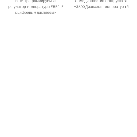
Blue Программируемый
Самодиагностика. Нагрузка Вт
регулятор температуры EBERLE
=3600 Диапазон температур +5
с цифровым дисплеем и
°C –+ 45 °C
таймером на неделю.
Терморегулятор EBERLE
Программируемый регулятор