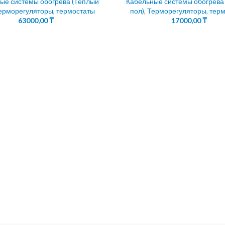
ые системы обогрева (Теплый
Кабельные системы обогрева
ерморегуляторы, термостаты
пол)
,
Терморегуляторы, тер
63000,00
₸
17000,00
₸