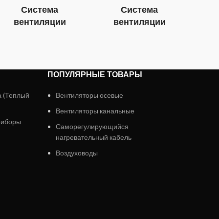
Система
Система
вентиляции
вентиляции
в
ПОПУЛЯРНЫЕ ТОВАРЫ
а (Теплый
Вентиляторы осевые
Вентиляторы канальные
риборы
Саморегулирующийся
нагревательный кабель
Воздуховоды