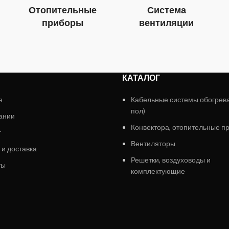
Отопительные
Система
приборы
вентиляции
КАТАЛОГ
я
Кабельные системы обогрев
пол)
ании
Конвектора, отопительные п
г
Вентиляторы
 и доставка
Решетки, воздуховоды и
ты
комплектующие