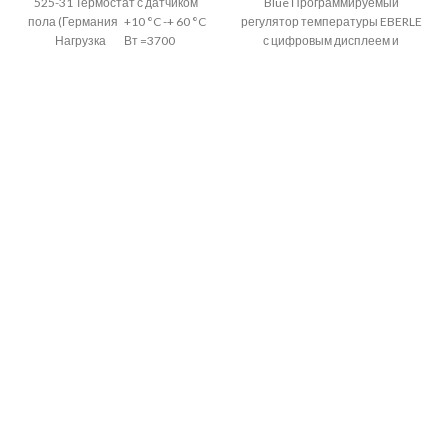
525-31 Термостат с датчиком
Blue Программируемый
пола (Германия +10 °C -+ 60 °C
регулятор температуры EBERLE
Нагрузка Вт =3700
с цифровым дисплеем и
таймером на неделю.
Терморегулятор EBERLE
Программируемый регулятор