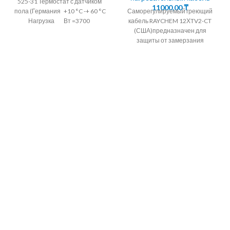
525-31 Термостат с датчиком
11000,00
₸
пола (Германия +10 °C -+ 60 °C
Саморегулируемый греющий
Нагрузка Вт =3700
кабель RAYCHEM 12ХTV2-CT
(США)предназначен для
защиты от замерзания
объектов не подвергаемых
пропарке. Греющие кабели
параллельного типа
применяются для защиты