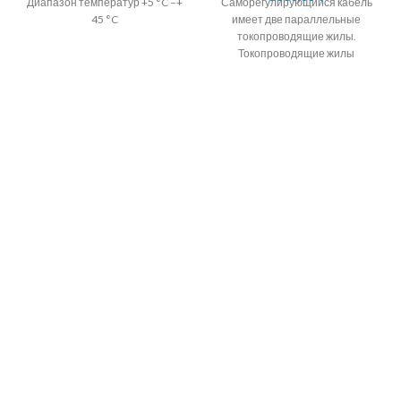
Диапазон температур +5 °C –+
Саморегулирующийся кабель
45 °C
имеет две параллельные
токопроводящие жилы.
Токопроводящие жилы
окружены саморегулирующейся
полупроводниковой матрицей.
30Вт/М Саморегулирующийся
кабель для обогрева водостоков
и