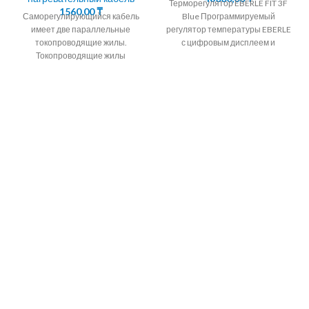
Терморегулятор EBERLE FIT 3F
1560,00
₸
Саморегулирующийся кабель
Blue Программируемый
имеет две параллельные
регулятор температуры EBERLE
токопроводящие жилы.
с цифровым дисплеем и
Токопроводящие жилы
таймером на неделю.
окружены саморегулирующейся
Терморегулятор EBERLE
полупроводниковой матрицей.
Программируемый регулятор
Алмэкс предлагает кабель
саморегулирующийся
подогревающий корейских