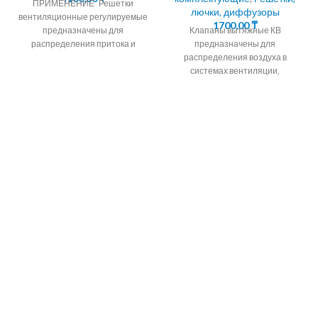
ПРИМЕНЕНИЕ Решетки
лючки, диффузоры
вентиляционные регулируемые
1700,00
₸
предназначены для
Клапаны вытяжные КВ
распределения притока и
предназначены для
вытяжки воздуха в системах
распределения воздуха в
вентиляции,
системах вентиляции,
кондиционирования и
кондиционирования и
воздушного отопления
воздушного отопления
помещений
помещений любых типов жилых
квартир, офисов,