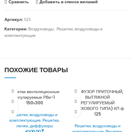
Сравнить
Добавить в список желаний
Артикул:
521
Категории:
Воздуховоды
,
Решетки, воздуховоды и
комплектующие
ПОХОЖИЕ ТОВАРЫ
Решетки вентиляционные
ДИФФУЗОР ПРИТОЧНЫЙ,
регулируемые РВи-1
ВЫТЯЖНОЙ
150х300
РЕГУЛИРУЕМЫЙ
(ДИСКОВОГО ТИПА) КП ф
125
Решетки, воздуховоды и
комплектующие
,
Решетки,
лючки, диффузоры
Решетки, воздуховоды и
4100,00
₸
комплектующие
,
Решетки,