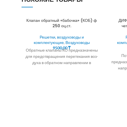
Клапан обратный «бабочка» (КОБ) ф
ДИФ
250 оц.ст.
че
Решетки, воздуховоды и
комплектующие
,
Воздуховоды
комп
9500,00
₸
Обратные клапаны КО предназначены
По
для предотвращения перетекания воз-
предназ
духа в обратном направлении в
напр
системах вентиляции,
кондиционирования, воздушного
конди
отопления, а также
от