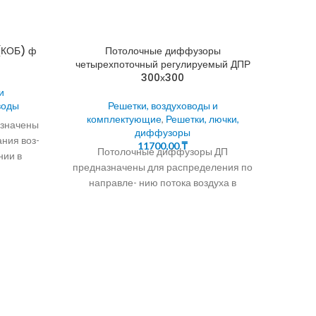
(КОБ) ф
Потолочные диффузоры
четырехпоточный регулируемый ДПР
300х300
и
воды
Решетки, воздуховоды и
комплектующие
,
Решетки, лючки,
азначены
диффузоры
ния воз-
11700,00
₸
Потолочные диффузоры ДП
нии в
предназначены для распределения по
направле- нию потока воздуха в
шного
Д
системах вентиляции,
кондиционирования и воздушно- го
отопления. КОНСТРУКЦИЯ
ко
предн
на