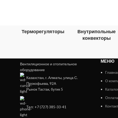
Терморегуляторы
Внутрипольные
конвекторы
МЕНЮ
Вентиляционное и отопительное
оборудование
Главна
Казахстан, г. Алматы, улица С.
О комп
Прокофьева, 92А
Рынок Тастак, бутик 5
Катало
Оплата
Контак
Тел: +7 (727) 385-33-41