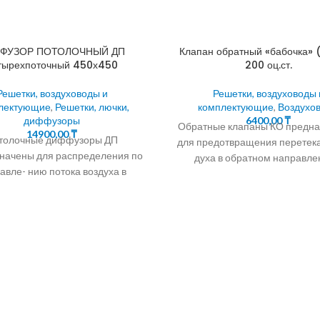
ФУЗОР ПОТОЛОЧНЫЙ ДП
Клапан обратный «бабочка» 
тырехпоточный 450х450
200 оц.ст.
Решетки, воздуховоды и
Решетки, воздуховоды 
лектующие
,
Решетки, лючки,
комплектующие
,
Воздухо
диффузоры
6400,00
₸
Обратные клапаны КО предн
14900,00
₸
толочные диффузоры ДП
для предотвращения перетека
начены для распределения по
духа в обратном направле
авле- нию потока воздуха в
системах вентиляции,
системах вентиляции,
кондиционирования, возду
ционирования и воздушно- го
отопления, а также
опления. КОНСТРУКЦИЯ