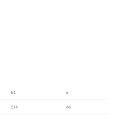
b1
с
114
66