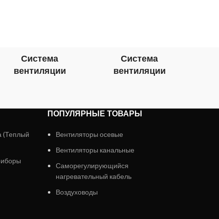
конд
Система
Система
вентиляции
вентиляции
в
ПОПУЛЯРНЫЕ ТОВАРЫ
а (Теплый
Вентиляторы осевые
Вентиляторы канальные
риборы
Саморегулирующийся
нагревательный кабель
Воздуховоды