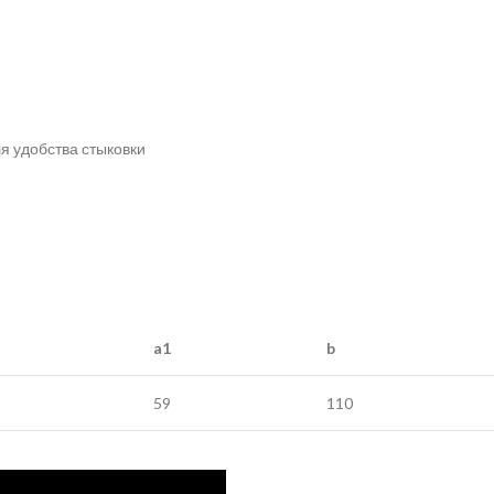
я удобства стыковки
a1
b
59
110