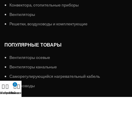
Конвектора, отопительные приборы
Вентиляторы
Решетки, воздуховоды и комплектующие
ПОПУЛЯРНЫЕ ТОВАРЫ
Вентиляторы осевые
Вентиляторы канальные
Саморегулирующийся нагревательный кабель
0
Воздуховоды
агазин
Избранное
Мой аккаунт
Заказ
ИП «АЛМЭКС»
2023 Все права защищены