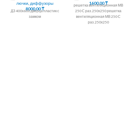
лючки, диффузоры
1600,00
₸
решетка вентиляционная МВ
8000,00
₸
ДЗ 400х600 дверца пластик с
250 С раз.250х250 решетка
замком
вентиляционная МВ 250 С
раз.250х250