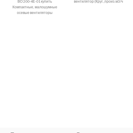
ВО 200-4Е-01 купить
вентилятор (Круг.,произ.м3/ч
Компактные, малошумные
135) 16 Вт применяется для
осевые вентиляторы
вентиляция
используются для установки в
системах вентиляции
производственных и
общественных помещений,