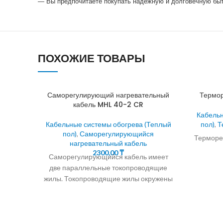
— Вы предпочитаете покупать надежную и долговечную быт
ПОХОЖИЕ ТОВАРЫ
Саморегулирующий нагревательный
Термор
кабель MHL 40-2 CR
Кабельн
Кабельные системы обогрева (Теплый
пол)
,
Т
пол)
,
Саморегулирующийся
Терморег
нагревательный кабель
2300,00
₸
Саморегулирующийся кабель имеет
две параллельные токопроводящие
жилы. Токопроводящие жилы окружены
саморегулирующейся
полупроводниковой матрицей.
24.30.40Вт/М Саморегулирующийся
кабель для обогрева водостоков и