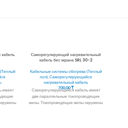
 кабель
Саморегулирующий нагревательный
кабель без экрана SRL 30-2
 (Теплый
Кабельные системы обогрева (Теплый
йся
пол)
,
Саморегулирующийся
ь
нагревательный кабель
700,00
₸
ь имеет
Саморегулирующийся кабель имеет
водящие
две параллельные токопроводящие
окружены
жилы. Токопроводящие жилы окружены
Само
я
саморегулирующейся
. Алмэкс
полупроводниковой матрицей. В
зимний период водостоки и
Кабел
евающий
трубопроводы находятся в