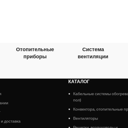
корейских
Отопительные
Система
приборы
вентиляции
КАТАЛОГ
я
Кабельные системы обогрев
пол)
ании
Конвектора, отопительные п
г
Вентиляторы
 и доставка
Решетки, воздуховоды и