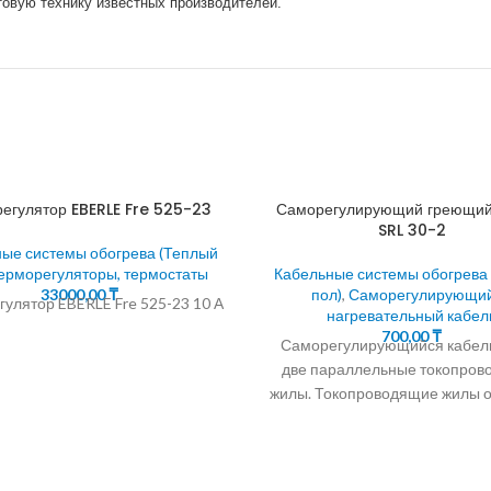
овую технику известных производителей.
егулятор EBERLE Fre 525-23
Саморегулирующий греющий
SRL 30-2
ые системы обогрева (Теплый
ерморегуляторы, термостаты
Кабельные системы обогрева
33000,00
₸
пол)
,
Саморегулирующи
улятор EBERLE Fre 525-23 10 А
нагревательный кабел
700,00
₸
Саморегулирующийся кабел
две параллельные токопро
жилы. Токопроводящие жилы 
саморегулирующейс
полупроводниковой матрицей
предлагает кабель
саморегулирующийся подогр