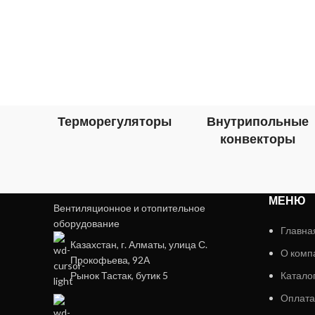
Терморегуляторы
Внутрипольные
конвекторы
МЕНЮ
Вентиляционное и отопительное
оборудование
Главна
Казахстан, г. Алматы, улица С.
О комп
Прокофьева, 92А
Рынок Тастак, бутик 5
Катало
Оплата