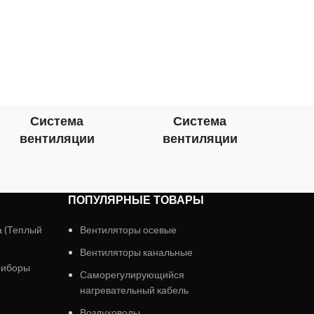
Само
две 
жи
удале
Сам
Система
Система
вентиляции
вентиляции
в
ПОПУЛЯРНЫЕ ТОВАРЫ
а (Теплый
Вентиляторы осевые
Вентиляторы канальные
риборы
Саморегулирующийся
нагревательный кабель
Воздуховоды