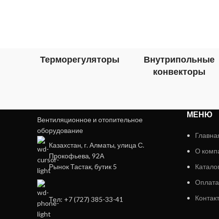
Терморегуляторы
Внутрипольные
конвекторы
МЕНЮ
Вентиляционное и отопительное
оборудование
Главна
Казахстан, г. Алматы, улица С.
О комп
Прокофьева, 92А
Рынок Тастак, бутик 5
Катало
Оплата
Контак
Тел: +7 (727) 385-33-41