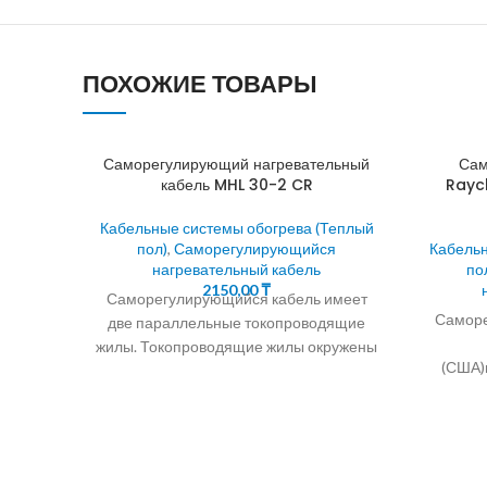
ПОХОЖИЕ ТОВАРЫ
Саморегулирующий нагревательный
Сам
кабель MHL 30-2 CR
Rayc
Кабельные системы обогрева (Теплый
пол)
,
Саморегулирующийся
Кабельн
нагревательный кабель
по
2150,00
₸
Саморегулирующийся кабель имеет
Саморе
две параллельные токопроводящие
жилы. Токопроводящие жилы окружены
(США)
саморегулирующейся
замерза
полупроводниковой матрицей.
пр
24.30.40Вт/М Саморегулирующийся
паралле
кабель для обогрева водостоков и