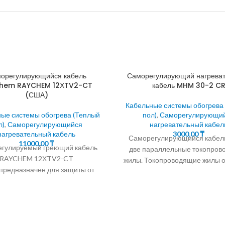
орегулирующийся кабель
Саморегулирующий нагрева
hem RAYCHEM 12ХTV2-CT
кабель MHM 30-2 C
(США)
Кабельные системы обогрева
ые системы обогрева (Теплый
пол)
,
Саморегулирующи
л)
,
Саморегулирующийся
нагревательный кабел
нагревательный кабель
3000,00
₸
Саморегулирующийся кабел
11000,00
₸
гулируемый греющий кабель
две параллельные токопро
RAYCHEM 12ХTV2-CT
жилы. Токопроводящие жилы 
предназначен для защиты от
саморегулирующейс
ния объектов не подвергаемых
полупроводниковой матрицей
опарке. Греющие кабели
Саморегулирующийся кабе
льного типа применяются для
обогрева водостоков 
защиты