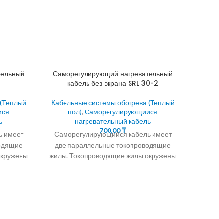
тельный
Саморегулирующий нагревательный
R
кабель без экрана SRL 30-2
 (Теплый
Кабельные системы обогрева (Теплый
йся
пол)
,
Саморегулирующийся
ь
нагревательный кабель
Н
700,00
₸
ь имеет
Саморегулирующийся кабель имеет
Кабел
водящие
две параллельные токопроводящие
окружены
жилы. Токопроводящие жилы окружены
Про
я
саморегулирующейся
н
. 30Вт/М
полупроводниковой матрицей. В
(Фин
ль для
зимний период водостоки и
труб
и
трубопроводы находятся в
уник
Про