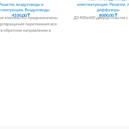
Решетки, воздуховоды и
комплектующие
,
Решетки, 
плектующие
,
Воздуховоды
диффузоры
4100,00
₸
8000,00
₸
е клапаны КО предназначены
ДЗ 400х600 дверца пластик с
дотвращения перетекания воз-
 в обратном направлении в
системах вентиляции,
иционирования, воздушного
отопления, а также