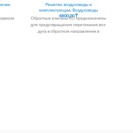
лючки,
Решетки, воздуховоды и
комплектующие
,
Воздуховоды
4800,00
₸
 замком
Обратные клапаны КО предназначены
для предотвращения перетекания воз-
духа в обратном направлении в
системах вентиляции,
кондиционирования, воздушного
Д
отопления, а также
ко
предн
на
конд