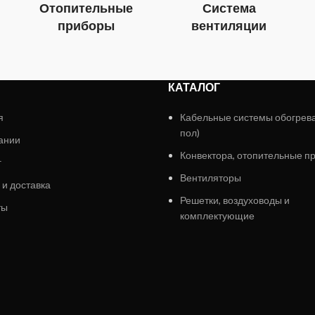
Отопительные
Система
приборы
вентиляции
КАТАЛОГ
я
Кабельные системы обогрев
пол)
ании
Конвектора, отопительные п
г
Вентиляторы
 и доставка
Решетки, воздуховоды и
ты
комплектующие