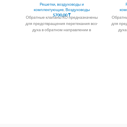
Решетки, воздуховоды и
комплектующие
,
Воздуховоды
ком
5700,00
₸
Обратные клапаны КО предназначены
Обратны
для предотвращения перетекания воз-
для пре
духа в обратном направлении в
духа
системах вентиляции,
кондиционирования, воздушного
конд
отопления, а также