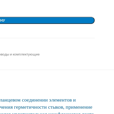
ИНУ
ховоды и комплектующие
ланцевом соединении элементов и
ечения герметичности стыков, применение
щаяся уплотнительная межфланцевая лента