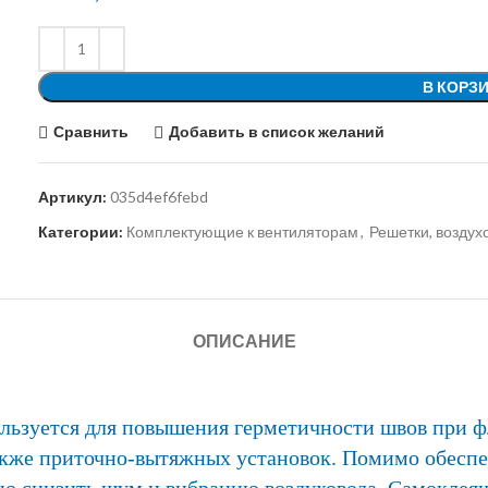
В КОРЗ
Сравнить
Добавить в список желаний
Артикул:
035d4ef6febd
Категории:
Комплектующие к вентиляторам
,
Решетки, возду
ОПИСАНИЕ
льзуется для повышения герметичности швов при ф
также приточно-вытяжных установок. Помимо обесп
но снизить шум и вибрацию воздуховода. Самоклея