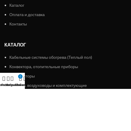
Каталог
Оплата и доставка
Контакты
КАТАЛОГ
Кабельные системы обогрева (Теплый пол)
Конвектора, отопительные приборы
Вентиляторы
0
агазин
Фильтры
Избранное
Решетки, воздуховоды и комплектующие
Мой аккаунт
Заказ
ПОПУЛЯРНЫЕ ТОВАРЫ
Вентиляторы осевые
Вентиляторы канальные