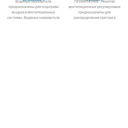
Водяные нагреватели
ПРИМЕНЕНИЕ Решетки
предназначены для подогрева
вентиляционные регулируемые
воздуха в вентиляционных
предназначены для
системах. Водяные нагреватели
распределения притока и
изготавливаются в различных
вытяжки воздуха в системах
типоразмерах в зависимости от
вентиляции,
размеров соединительного
кондиционирования и
воздушного отопления
помещений