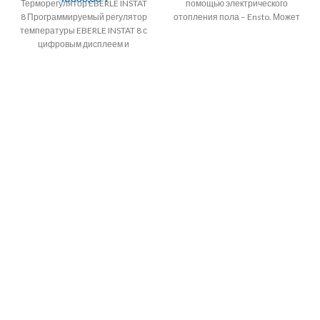
Терморегулятор EBERLE INSTAT
помощью электрического
8 Программируемый регулятор
отопления пола – Ensto. Может
температуры EBERLE INSTAT 8 с
применяться как основное
цифровым дисплеем и
отопление, а так
таймером на неделю.
Терморегулятор EBERLE INSTAT