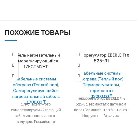
ПОХОЖИЕ ТОВАРЫ
Кабель нагревательный
Терморегулятор EBERLE Fre
саморегулирующийся
525-31
17КСТМ2-Т
Кабельные системы
Кабельные системы
обогрева (Теплый пол)
,
обогрева (Теплый пол)
,
Терморегуляторы,
Саморегулирующийся
термостаты
нагревательный кабель
33000,00
₸
Терморегулятор EBERLE Fre
1700,00
₸
17КСТМ2-Т — это
525-31 Термостат с датчиком
саморегулируемый греющий
пола (Германия +10 °C -+ 60 °C
кабель эконом-класса от
Нагрузка Вт =3700
ведущего Российского
производителя "ССТ"
(Специальные системы и