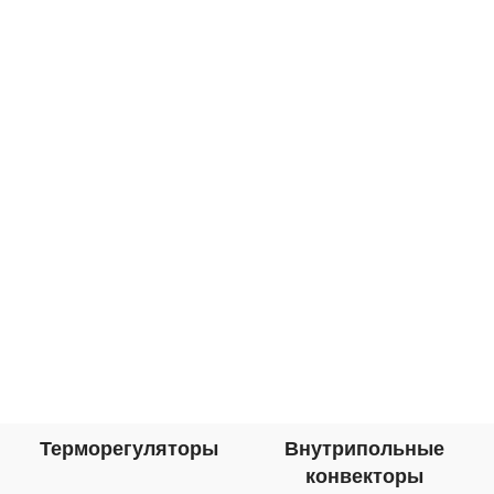
технологии). Производителю
удалось существенно снизить
Терморегуляторы
Внутрипольные
конвекторы