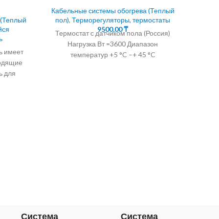
Кабельные системы обогрева (Теплый
 (Теплый
пол)
,
Терморегуляторы, термостаты
йся
9500,00
₸
Термостат с датчиком пола (Россия)
ь
Нагрузка Вт =3600 Диапазон
ь имеет
температур +5 °C –+ 45 °C
водящие
ь для
Терм
в и крыш
ль для
Кабел
пол)
Термор
Система
Система