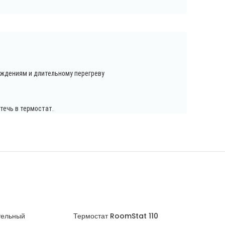
еждениям и длительному перегреву
течь в термостат.
тельный
Термостат RoomStat 110