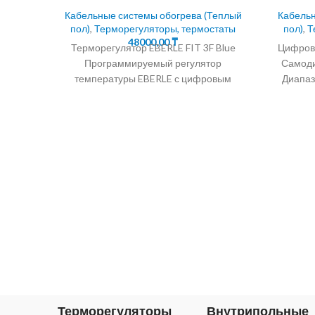
Кабельные системы обогрева (Теплый
Кабельн
пол)
,
Терморегуляторы, термостаты
пол)
,
Т
48000,00
₸
Терморегулятор EBERLE FIT 3F Blue
Цифрово
Программируемый регулятор
Самоди
температуры EBERLE с цифровым
Диапаз
дисплеем и таймером на неделю.
Терморегулятор EBERLE
Программируемый регулятор
Терморегуляторы
Внутрипольные