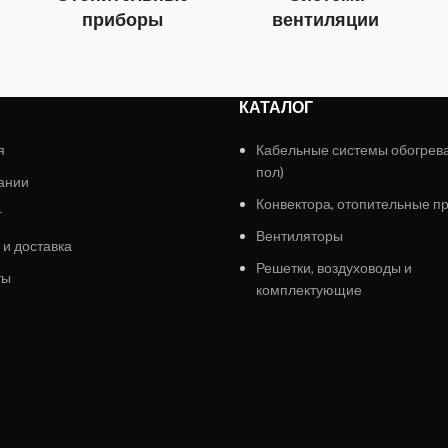
приборы
вентиляции
КАТАЛОГ
я
Кабельные системы обогрев
пол)
ании
Конвектора, отопительные п
г
Вентиляторы
 и доставка
Решетки, воздуховоды и
ты
комплектующие