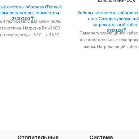
кабель HMG-2CR
ые системы обогрева (Теплый
ерморегуляторы, термостаты
Кабельные системы обогрева
25000,00
₸
пол)
,
Саморегулирующи
й термостат с датчиком пола.
нагревательный кабел
агностика. Нагрузка Вт =3600
2900,00
₸
Саморегулирующийся кабел
он температур +5 °C –+ 45 °C
две параллельные токопро
жилы. Нагревающий кабел
удаления льда с водоотводо
Саморегулирующийся кабе
обогрева
Отопительные
Система