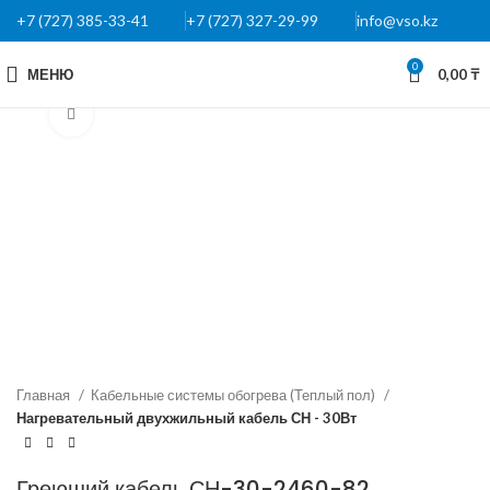
+7 (727) 385-33-41
+7 (727) 327-29-99
info@vso.kz
0
МЕНЮ
0,00
₸
Нажмите, чтобы увеличить
Главная
Кабельные системы обогрева (Теплый пол)
Нагревательный двухжильный кабель СН - 30Вт
Греющий кабель СН-30-2460-82