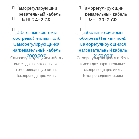
Саморегулирующий
Саморегулирующий
нагревательный кабель
нагревательный кабель
MHL 24-2 CR
MHL 30-2 CR
Кабельные системы
Кабельные системы
обогрева (Теплый пол)
,
обогрева (Теплый пол)
,
Саморегулирующийся
Саморегулирующийся
нагревательный кабель
нагревательный кабель
2000,00
₸
2150,00
₸
Саморегулирующийся кабель
Саморегулирующийся кабель
имеет две параллельные
имеет две параллельные
токопроводящие жилы.
токопроводящие жилы.
Токопроводящие жилы
Токопроводящие жилы
окружены саморегулирующейся
окружены саморегулирующейся
полупроводниковой матрицей.
полупроводниковой матрицей.
24.30.40Вт/М
24.30.40Вт/М
Саморегулирующийся
Саморегулирующийся
кабель для обогрева водостоков
кабель для обогрева водостоков
и
и