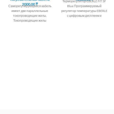
Терморегулятор EBERLE FIT 3F
2000,00
₸
Саморегулирующийся кабель
Blue Программируемый
имеет две параллельные
регулятор температуры EBERLE
токопроводящие жилы.
с цифровым дисплеем и
Токопроводящие жилы
таймером на неделю.
окружены саморегулирующейся
Терморегулятор EBERLE
полупроводниковой матрицей.
Программируемый регулятор
24.30.40Вт/М
Саморегулирующийся
кабель для обогрева водостоков
и