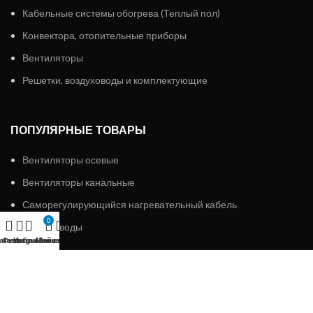
Кабельные системы обогрева (Теплый пол)
Конвектора, отопительные приборы
Вентиляторы
Решетки, воздуховоды и комплектующие
ПОПУЛЯРНЫЕ ТОВАРЫ
Вентиляторы осевые
Вентиляторы канальные
Саморегулирующийся нагревательный кабель
0
Воздуховоды
агазин
Фильтры
Избранное
Мой аккаунт
Заказ
ИП «АЛМЭКС»
2023 Все права защищены