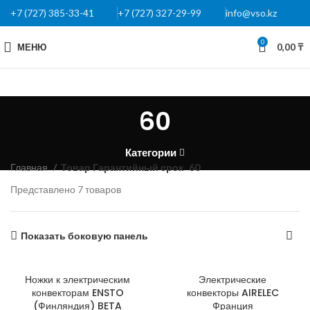
+7 (727) 385-33-41
+7 (727) 327-29-99
info@vso.kz
0
МЕНЮ
0,00
₸
60
Категории
Главная
Товар Гарантийный срок
60
Представлено 7 товаров
Показать боковую панель
Ножки к электрическим
Электрические
конвекторам ENSTO
конвекторы AIRELEC
(Финляндия) BETA
Франция