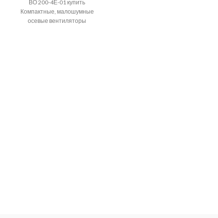
ВО 200-4Е-01 купить
Компактные, малошумные
осевые вентиляторы
используются для установки в
системах вентиляции
производственных и
общественных помещений,