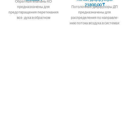
Обратные клапаны КО
21800,00
₸
предназначены для
Потолочные диффузоры ДП
предотвращения перетекания
предназначены для
воз- духа в обратном
распределения по направле-
направлении в системах
нию потока воздуха в системах
вентиляции,
вентиляции,
кондиционирования,
кондиционирования и
воздушного отопления, а также
воздушно- го отопления.
КОНСТРУКЦИЯ