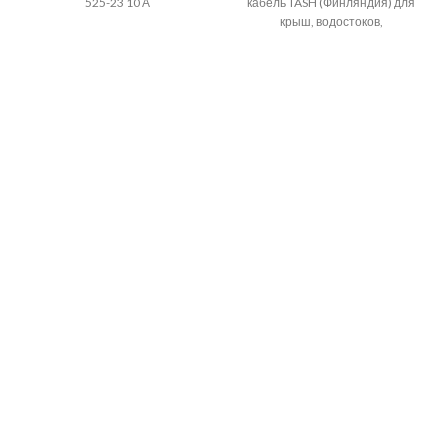
525-23 10 А
кабель TASH (Финляндия) для
крыш, водостоков,
трубопроводов 1 м.п.-600 тенге.
Это уникальный кабель
изоляция котор
Профессиональный
одножильный