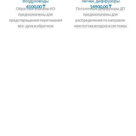
Воздуховоды
лючки, диффузоры
4100,00
₸
14900,00
₸
Обратные клапаны КО
Потолочные диффузоры ДП
предназначены для
предназначены для
предотвращения перетекания
распределения по направле-
воз- духа в обратном
нию потока воздуха в системах
направлении в системах
вентиляции,
вентиляции,
кондиционирования и
кондиционирования,
воздушно- го отопления.
воздушного отопления, а также
КОНСТРУКЦИЯ