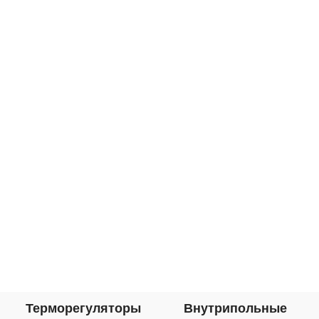
Алмэкс предлагает кабель
саморегулирующийся
подогревающий корейских
Терморегуляторы
Внутрипольные