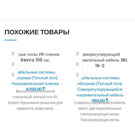
ПОХОЖИЕ ТОВАРЫ
Теплые полы ИК пленка
Саморегулирующий
RexVa 100 см.
нагревательный кабель SRL
16-2
Кабельные системы
обогрева (Теплый пол)
,
Кабельные системы
Нагревательная пленка
обогрева (Теплый пол)
,
4200,00
₸
Саморегулирующийся
Высокотехнологичный
нагревательный кабель
пленочный теплый пол Ю.
980,00
₸
Корея. Идеальное решение для
Саморегулирующийся кабель
ламината, ковролина,
имеет две параллельные
линолеума Теплый пол за два
токопроводящие жилы.
часа Инфракрасный теплый пол
Токопроводящие жилы
Параллельная
окружены саморегулирующейся
полупроводниковой матрицей.