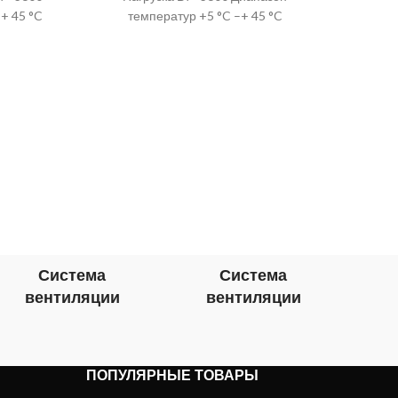
+ 45 °C
температур +5 °C –+ 45 °C
Кабел
Про
н
(Фин
труб
уник
Про
Система
Система
вентиляции
вентиляции
в
ПОПУЛЯРНЫЕ ТОВАРЫ