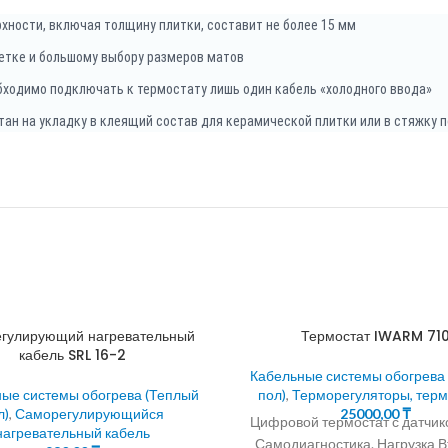
хности, включая толщину плитки, составит не более 15 мм
етке и большому выбору размеров матов
бходимо подключать к термостату лишь один кабель «холодного ввода»
итан на укладку в клеящий состав для керамической плитки или в стяжку
гулирующий нагревательный
Термостат IWARM 71
кабель SRL 16-2
Кабельные системы обогрева
ые системы обогрева (Теплый
пол)
,
Терморегуляторы, тер
л)
,
Саморегулирующийся
25000,00
₸
Цифровой термостат с датчик
нагревательный кабель
Самодиагностика. Нагрузка В