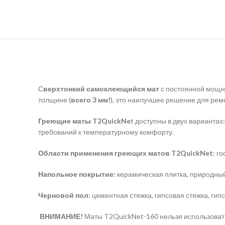
С
верхтонкий самоклеющийся мат
с постоянной мощн
толщине (
всего 3 мм!
), это наилучшее решение для ре
Греющие маты T2QuickNe
t доступны в двух вариантах
требований к температурному комфорту.
Области применения греющих матов T2QuickNet
: г
Напольное покрытие:
керамическая плитка, природны
Черновой пол:
цементная стяжка, гипсовая стяжка, гипс
ВНИМАНИЕ!
Маты T2QuickNet-160 нельзя использовать