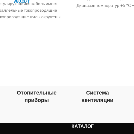
980,00
₸
гулирующийся кабель имеет
Диапазон температур +5 °C –
раллельные токопроводящие
окопроводящие жилы окружены
саморегулирующейся
водниковой матрицей. Алмэкс
предлагает кабель
гулирующийся подогревающий
корейских
Отопительные
Система
приборы
вентиляции
КАТАЛОГ