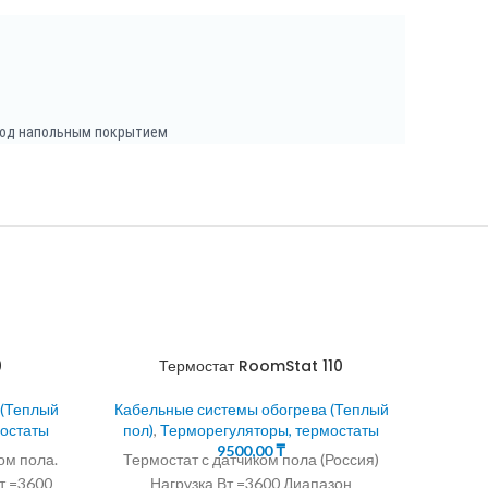
 под напольным покрытием
0
Термостат RoomStat 110
 (Теплый
Кабельные системы обогрева (Теплый
мостаты
пол)
,
Терморегуляторы, термостаты
9500,00
₸
ом пола.
Термостат с датчиком пола (Россия)
Н
т =3600
Нагрузка Вт =3600 Диапазон