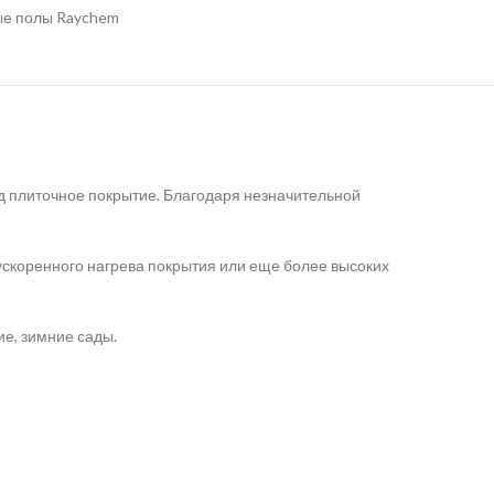
ые полы Raychem
д плиточное покрытие. Благодаря незначительной
ускоренного нагрева покрытия или еще более высоких
ие, зимние сады.