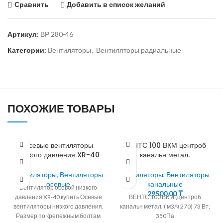
Сравнить
Добавить в список желаний
Артикул:
ВР 280-46
Категории:
Вентиляторы
,
Вентиляторы радиальные
ПОХОЖИЕ ТОВАРЫ
Осевые вентиляторы
ВЕНТС 100 ВКМ центроб
низкого давления XR-40
канальн метал.
Вентиляторы
,
Вентиляторы
Вентиляторы
,
Вентиляторы
осевые
канальные
Вентилятор осевой низкого
29500,00
₸
давления XR-40 купить Осевые
ВЕНТС 100 ВКМ (центроб
вентиляторы низкого давления.
канальн метал. ( м3/ч 270) 73 Вт;
Размер по крепежным болтам
350Па