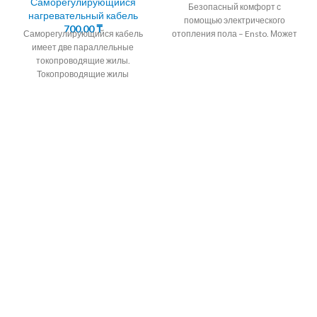
Саморегулирующийся
Безопасный комфорт с
нагревательный кабель
помощью электрического
700,00
₸
Саморегулирующийся кабель
отопления пола – Ensto. Может
имеет две параллельные
применяться как основное
токопроводящие жилы.
отопление, а так
Токопроводящие жилы
окружены саморегулирующейся
полупроводниковой матрицей.
В зимний период водостоки и
трубопроводы находятся в