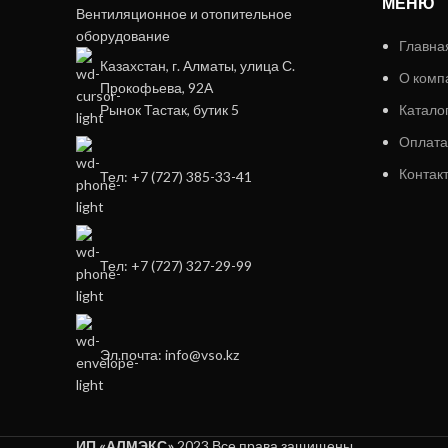
МЕНЮ
Вентиляционное и отопительное
оборудование
Главна
Казахстан, г. Алматы, улица С.
О комп
Прокофьева, 92А
Рынок Тастак, бутик 5
Катало
Оплата
Контак
Тел: +7 (727) 385-33-41
Тел: +7 (727) 327-29-99
Эл.почта: info@vso.kz
ИП «АЛМЭКС»
2023 Все права защищены