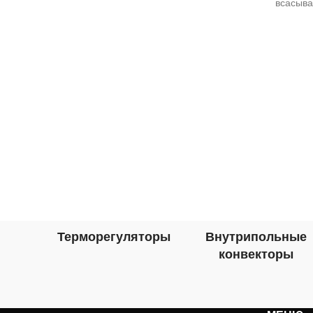
всасыва
Применение Вытяжные и приточно-
корпусе
вытяжные
на оси т
риме
Терморегуляторы
Внутрипольные
конвекторы