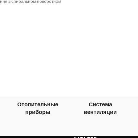
ния в спиральном поворотном
для установки в
 с крыльчаткой, установленной
рехфазного асинхронного двига
нение Приточно-вытяжные
Отопительные
Система
приборы
вентиляции