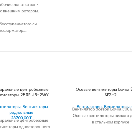
абочие лопатки вен-
 с внешним ротором.
бесступенчатого си-
ансформатора.
иральные центробежные
Осевые вентиляторы Бочка
нтиляторы 250FLJ6-2WY
SF3-2
нтиляторы
,
Вентиляторы
Вентиляторы
,
Вентиляторы 
Вентилятор осевой Бочка 300 
радиальные
Осевые вентиляторы низкого 
23700,00
₸
иральные центробежные
в стальном корпусе
тиляторы одностороннего
производительностью до 228