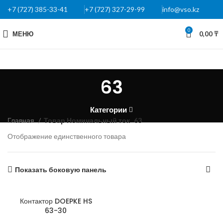
+7 (727) 385-33-41
+7 (727) 327-29-99
info@vso.kz
0
МЕНЮ
0,00
₸
63
Категории
Главная
Товар Номинальный ток
63
Отображение единственного товара
Показать боковую панель
Контактор DOEPKE HS
63-30