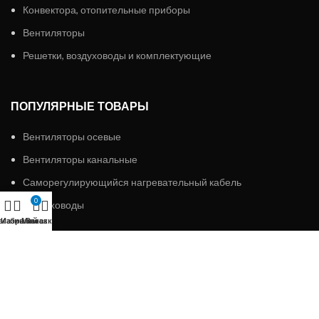
Конвектора, отопительные приборы
Вентиляторы
Решетки, воздуховоды и комплектующие
ПОПУЛЯРНЫЕ ТОВАРЫ
Вентиляторы осевые
Вентиляторы канальные
Саморегулирующийся нагревательный кабель
0
Воздуховоды
агазин
Избранное
Мой аккаунт
Заказ
ИП «АЛМЭКС»
2023 Все права защищены