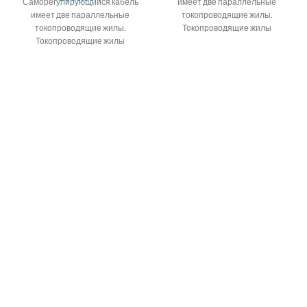
Саморегулирующийся кабель
имеет две параллельные
имеет две параллельные
токопроводящие жилы.
токопроводящие жилы.
Токопроводящие жилы
Токопроводящие жилы
окружены саморегулирующейся
окружены саморегулирующейся
полупроводниковой матрицей.
полупроводниковой матрицей.
Алмэкс предлагает кабель
Алмэкс предлагает кабель
саморегулирующийся
саморегулирующийся
подогревающий корейских
подогревающий корейских