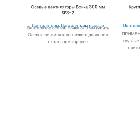
Осевые вентиляторы Бочка 300 мм
Круг
SF3-2
Вентиляторы
,
Вентиляторы осевые
Вентил
Вентилятор осевой Бочка 300 мм купить
ПРИМЕНЕ
Осевые вентиляторы низкого давления
круглые
в стальном корпусе
прито
производительностью до 22800 м3/ч
пром
для установки в
здан