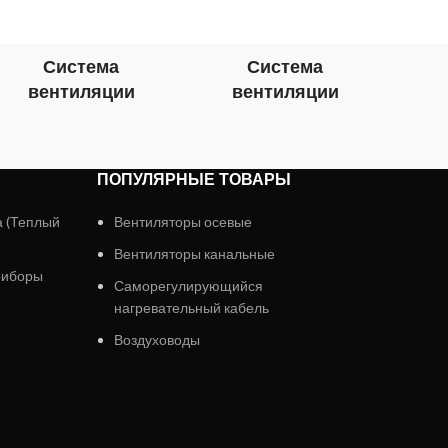
прои
Система
Система
вентиляции
вентиляции
в
ПОПУЛЯРНЫЕ ТОВАРЫ
а (Теплый
Вентиляторы осевые
Вентиляторы канальные
риборы
Саморегулирующийся
нагревательный кабель
Воздуховоды