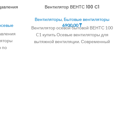
давления
Вентилятор ВЕНТС 100 C1
Вентиляторы
,
Бытовые вентиляторы
осевые
6900,00
₸
Вентилятор осевой бытовой ВЕНТС 100
авления
C1 купить Осевые вентиляторы для
ляторы
вытяжной вентиляции. Современный
р по
дизайн и эстетичный внешний вид.
250.
Корпус и
точно-
Осев
Вен
Вентил
Осевы