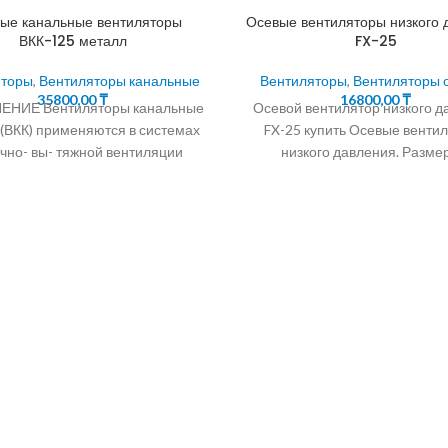
лые канальные вентиляторы
Осевые вентиляторы низкого 
ВКК-125 металл
FX-25
яторы
,
Вентиляторы канальные
Вентиляторы
,
Вентиляторы 
35800,00
₸
16800,00
₸
НИЕ Вентиляторы канальные
Осевой вентилятор низкого д
 (ВКК) применяются в системах
FX-25 купить Осевые венти
чно- вы- тяжной вентиляции
низкого давления. Разме
ышленных и общественных
крепежным болтам 250-
ий. Они компактны и легко
Применение Вытяжные и при
вытяжные