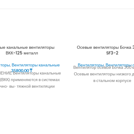
лые канальные вентиляторы
Осевые вентиляторы Бочка
ВКК-125 металл
SF3-2
яторы
,
Вентиляторы канальные
Вентиляторы
,
Вентиляторы 
Вентилятор осевой Бочка 300 
35800,00
₸
НИЕ Вентиляторы канальные
Осевые вентиляторы низкого 
 (ВКК) применяются в системах
в стальном корпусе
чно- вы- тяжной вентиляции
производительностью до 228
ышленных и общественных
для установки в
ий. Они компактны и легко