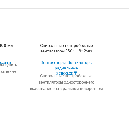
 300 мм
Спиральные центробежные
вентиляторы 150FLJ6-2WY
осевые
Вентиляторы
,
Вентиляторы
мм купить
радиальные
давления
22800,00
₸
ВЕНТ
Спиральные центробежные
вентиляторы одностороннего
00 м3/ч
всасывания в спиральном поворотном
Вен
корпусе с крыльчаткой, установленной
Осево
на оси трехфазного асинхронного двига
ку
рименение Приточно-вытяжные