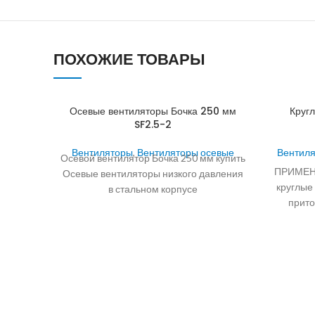
ПОХОЖИЕ ТОВАРЫ
Осевые вентиляторы Бочка 250 мм
Круг
SF2.5-2
Вентиляторы
,
Вентиляторы осевые
Вентил
Осевой вентилятор Бочка 250 мм купить
ПРИМЕНЕ
Осевые вентиляторы низкого давления
круглые
в стальном корпусе
прито
производительностью до 22800 м3/ч
пром
для установки в
здан