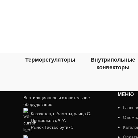
Терморегуляторы
Внутрипольные
конвекторы
МЕНЮ
Вентиляционное и отопительное
оборудование
Главна
Казахстан, г. Алматы, улица С.
О комп
Прокофьева, 92А
Рынок Тастак, бутик 5
Катало
Оплата