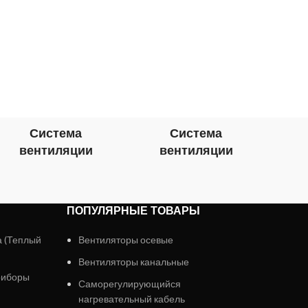
Система
Система
вентиляции
вентиляции
в
ПОПУЛЯРНЫЕ ТОВАРЫ
а (Теплый
Вентиляторы осевые
Вентиляторы канальные
риборы
Саморегулирующийся
нагревательный кабель