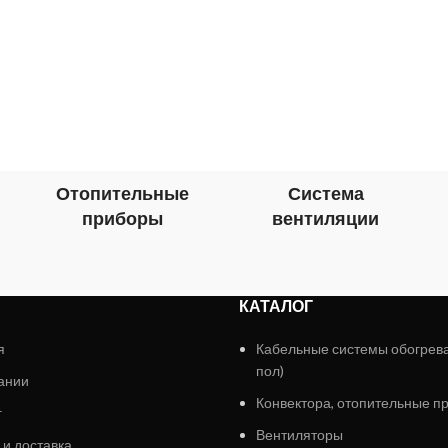
Отопительные
Система
приборы
вентиляции
КАТАЛОГ
я
Кабельные системы обогрев
пол)
ании
Конвектора, отопительные п
г
Вентиляторы
 и доставка