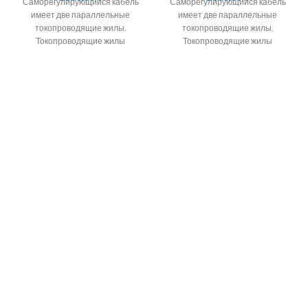
Саморегулирующийся кабель
Саморегулирующийся кабель
имеет две параллельные
имеет две параллельные
токопроводящие жилы.
токопроводящие жилы.
Токопроводящие жилы
Токопроводящие жилы
окружены саморегулирующейся
окружены саморегулирующейся
полупроводниковой матрицей.
полупроводниковой матрицей.
Алмэкс предлагает кабель
24.30.40Вт/М
саморегулирующийся
Саморегулирующийся
подогревающий корейских
кабель для обогрева водостоков
и