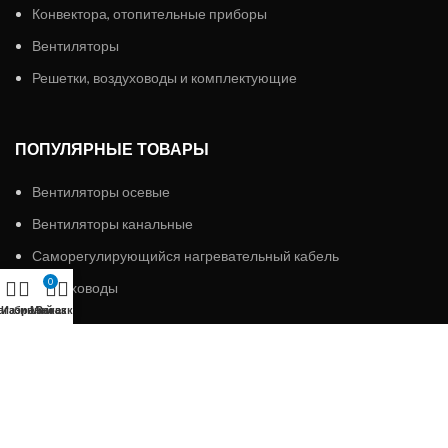
Конвектора, отопительные приборы
Вентиляторы
Решетки, воздуховоды и комплектующие
ПОПУЛЯРНЫЕ ТОВАРЫ
Вентиляторы осевые
Вентиляторы канальные
Саморегулирующийся нагревательный кабель
0
Воздуховоды
агазин
Избранное
Мой аккаунт
Заказ
ИП «АЛМЭКС»
2023 Все права защищены