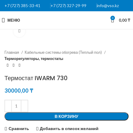
+7 (727) 385-33-41
+7 (727) 327-29-99
info@vso.kz
0
МЕНЮ
0,00
₸
Нажмите, чтобы увеличить
Главная
Кабельные системы обогрева (Теплый пол)
Терморегуляторы, термостаты
Термостат IWARM 730
30000,00
₸
В КОРЗИНУ
Сравнить
Добавить в список желаний