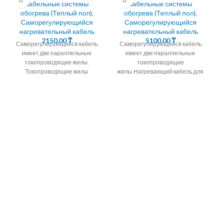
Кабельные системы
Кабельные системы
обогрева (Теплый пол)
,
обогрева (Теплый пол)
,
Саморегулирующийся
Саморегулирующийся
нагревательный кабель
нагревательный кабель
2150,00
₸
5100,00
₸
Саморегулирующийся кабель
Саморегулирующийся кабель
имеет две параллельные
имеет две параллельные
токопроводящие жилы.
токопроводящие
Токопроводящие жилы
жилы.Нагревающий кабель для
окружены саморегулирующейся
удаления льда и снега
полупроводниковой матрицей.
Саморегулирующийся
24.30.40Вт/М
кабель для обогрева водостоков
Саморегулирующийся
и ливневок
кабель для обогрева водостоков
и