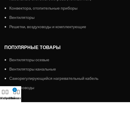
Конвектора, отопительные приборы
Вентиляторы
Решетки, воздуховоды и комплектующие
ПОПУЛЯРНЫЕ ТОВАРЫ
Вентиляторы осевые
Вентиляторы канальные
Саморегулирующийся нагревательный кабель
Воздуховоды
0
агазин
Избранное
Мой аккаунт
Заказ
ИП «АЛМЭКС»
2023 Все права защищены